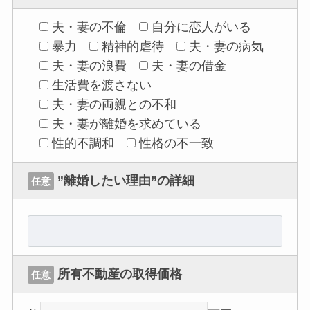
夫・妻の不倫
自分に恋人がいる
暴力
精神的虐待
夫・妻の病気
夫・妻の浪費
夫・妻の借金
生活費を渡さない
夫・妻の両親との不和
夫・妻が離婚を求めている
性的不調和
性格の不一致
”離婚したい理由”の詳細
任意
所有不動産の取得価格
任意