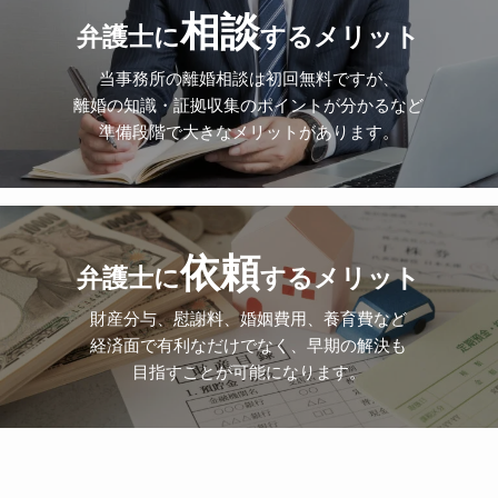
相談
弁護士に
するメリット
当事務所の離婚相談は初回無料ですが、
離婚の知識・証拠収集のポイントが分かるなど
準備段階で大きなメリットがあります。
依頼
弁護士に
するメリット
財産分与、慰謝料、婚姻費用、養育費など
経済面で有利なだけでなく、早期の解決も
目指すことが可能になります。