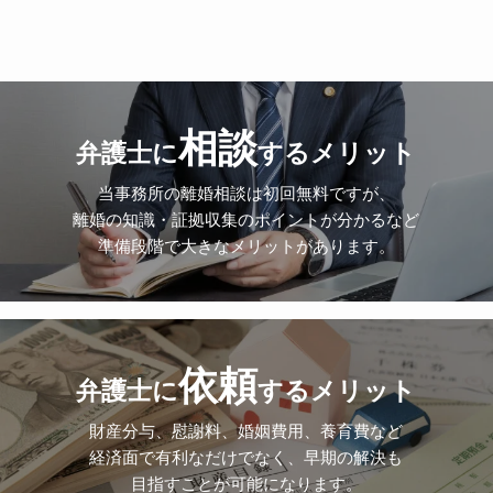
相談
弁護士に
するメリット
当事務所の離婚相談は初回無料ですが、
離婚の知識・証拠収集のポイントが分かるなど
準備段階で大きなメリットがあります。
依頼
弁護士に
するメリット
財産分与、慰謝料、婚姻費用、養育費など
経済面で有利なだけでなく、早期の解決も
目指すことが可能になります。